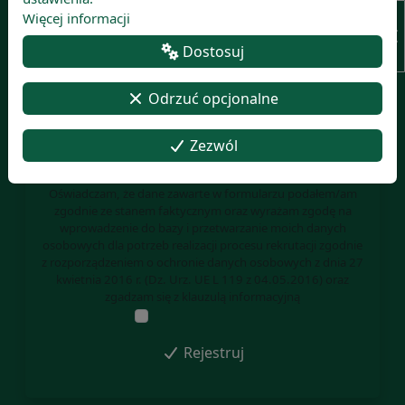
Email:
Więcej informacji
Dostosuj
Język komunikacji:
Odrzuć opcjonalne
Zezwól
Instrukcja Rekrutacji Online
Oświadczam, że dane zawarte w formularzu podałem/am
zgodnie ze stanem faktycznym oraz wyrażam zgodę na
wprowadzenie do bazy i przetwarzanie moich danych
osobowych dla potrzeb realizacji procesu rekrutacji zgodnie
z rozporządzeniem o ochronie danych osobowych z dnia 27
kwietnia 2016 r. (Dz. Urz. UE L 119 z 04.05.2016) oraz
zgadzam się z
klauzulą informacyjną
Akceptuję warunki
Rejestruj